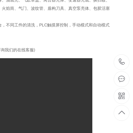
撑、油底壳、气缸罩盖、离合器壳体、变速器壳底、换挡毂、
、火焰筒、气门、波纹管、盾构刀具、真空泵壳体、包胶活塞
，不同工件的清洗，PLC触摸屏控制，手动模式和自动模式
询我们的在线客服)