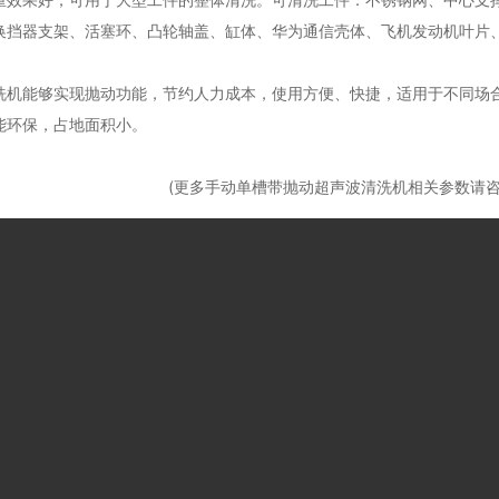
重效果好，可用于大型工件的整体清洗。可清洗工件：不锈钢网、中心支
换挡器支架、活塞环、凸轮轴盖、缸体、华为通信壳体、飞机发动机叶片
洗机能够实现抛动功能，节约人力成本，使用方便、快捷，适用于不同场合
能环保，占地面积小。
(更多手动单槽带抛动超声波清洗机相关参数请咨