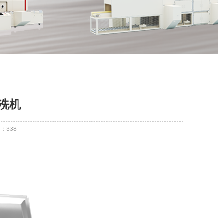
洗机
气：
338