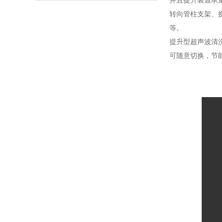
并且提升装置承
转向管柱支架、
等。
提升型超声波清
可随意切换，节